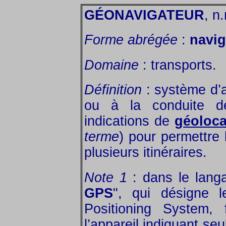
GÉONAVIGATEUR
, n
Forme abrégée
:
navig
Domaine
: transports.
Définition
: système d’a
ou à la conduite de 
indications de
géolocal
terme
) pour permettre
plusieurs itinéraires.
Note 1
: dans le langa
GPS
", qui désigne 
Positioning System,
l’appareil indiquant se