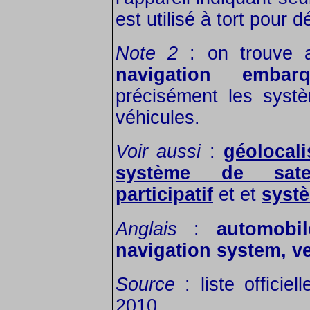
est utilisé à tort pour 
Note 2
: on trouve a
navigation embarq
précisément les syst
véhicules.
Voir aussi
:
géolocali
système de satell
participatif
et et
systè
Anglais
:
automobi
navigation system, v
Source
: liste officiel
2010.