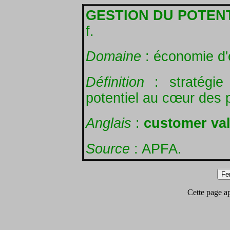
GESTION DU POTENT
f.
Domaine
: économie d'
Définition
: stratégie
potentiel au cœur des p
Anglais
:
customer va
Source
: APFA.
Cette page app