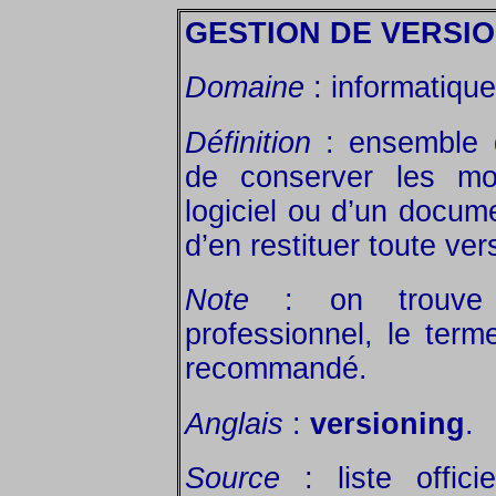
GESTION DE VERSI
Domaine
: informatique
Définition
: ensemble d
de conserver les mod
logiciel ou d’un docume
d’en restituer toute ver
Note
: on trouve 
professionnel, le ter
recommandé.
Anglais
:
versioning
.
Source
: liste offic