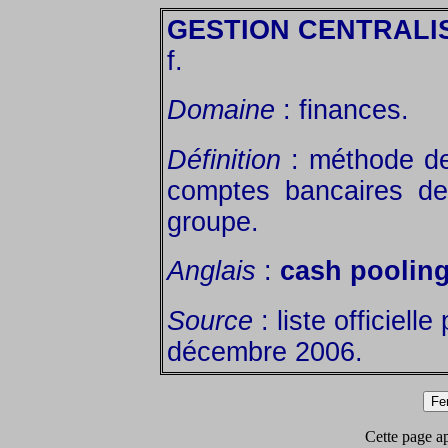
GESTION CENTRALI
f.
Domaine
: finances.
Définition
: méthode de 
comptes bancaires de
groupe.
Anglais
:
cash poolin
Source
: liste officiell
décembre 2006.
Cette page app