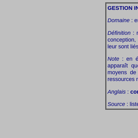
GESTION 
Domaine
: e
Définition
: 
conception,
leur sont liés
Note
: en é
apparaît qu
moyens de p
ressources n
Anglais
:
co
Source
: lis