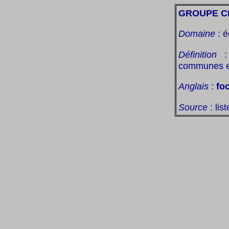
GROUPE C
Domaine
: é
Définition
: 
communes et 
Anglais
:
fo
Source
: lis