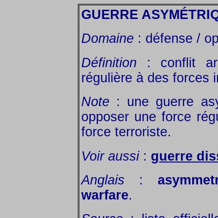
GUERRE ASYMÉTRI
Domaine
: défense / op
Définition
: conflit 
régulière à des forces i
Note
: une guerre asy
opposer une force régu
force terroriste.
Voir aussi
:
guerre di
Anglais
:
asymmetr
warfare
.