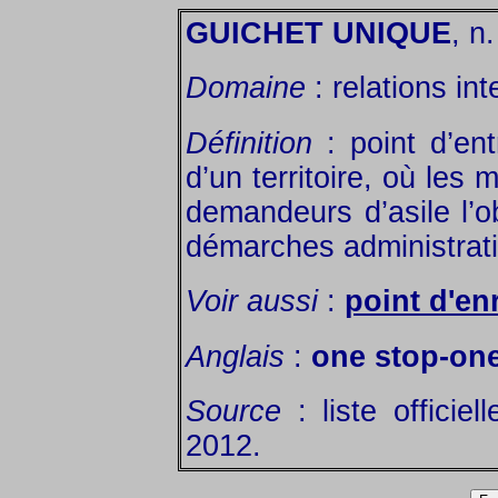
GUICHET UNIQUE
, n
Domaine
: relations int
Définition
: point d’ent
d’un territoire, où les m
demandeurs d’asile l’ob
démarches administrat
Voir aussi
:
point d'en
Anglais
:
one stop-on
Source
: liste officie
2012.