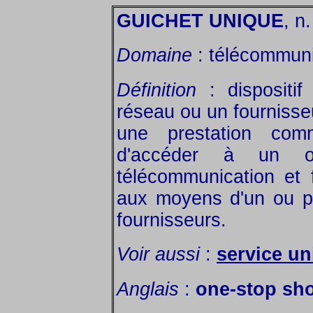
GUICHET UNIQUE
, n
Domaine
: télécommuni
Définition
: dispositif
réseau ou un fournisseu
une prestation comm
d'accéder à un o
télécommunication et f
aux moyens d'un ou pl
fournisseurs.
Voir aussi
:
service un
Anglais
:
one-stop sh