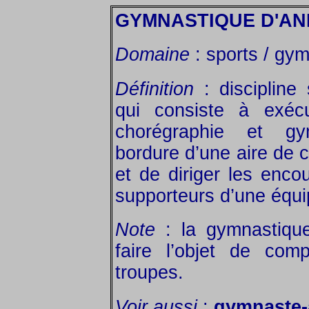
GYMNASTIQUE D'AN
Domaine
: sports / gy
Définition
: discipline 
qui consiste à exécu
chorégraphie et gy
bordure d’une aire de c
et de diriger les enc
supporteurs d’une équi
Note
: la gymnastique
faire l’objet de comp
troupes.
Voir aussi
:
gymnaste-