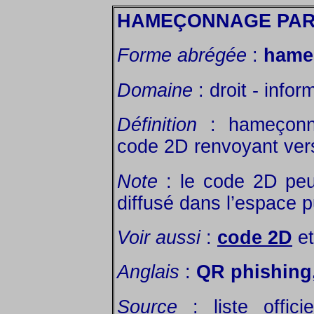
HAMEÇONNAGE PAR
Forme abrégée
:
hame
Domaine
: droit - infor
Définition
: hameçonn
code 2D renvoyant vers
Note
: le code 2D peut
diffusé dans l’espace p
Voir aussi
:
code 2D
e
Anglais
:
QR phishing
Source
: liste offic