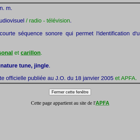
 n. m.
udiovisuel
/ radio - télévision
.
courte séquence sonore qui permet l'identification d'
sonal
et
carillon
.
nature tune, jingle
.
ste officielle publiée au J.O. du 18 janvier 2005
et APFA.
Cette page appartient au site de l'
APFA