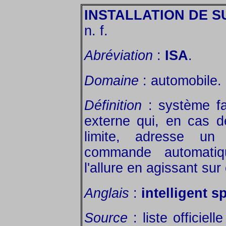
INSTALLATION DE 
n. f.
Abréviation
:
ISA
.
Domaine
: automobile.
Définition
: système fa
externe qui, en cas 
limite, adresse un
commande automatiq
l'allure en agissant su
Anglais
:
intelligent s
Source
: liste officiel