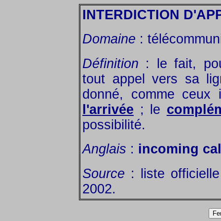
INTERDICTION D'AP
Domaine
: télécommuni
Définition
: le fait, po
tout appel vers sa lig
donné, comme ceux 
l'arrivée
; le
complém
possibilité.
Anglais
:
incoming cal
Source
: liste officiel
2002.