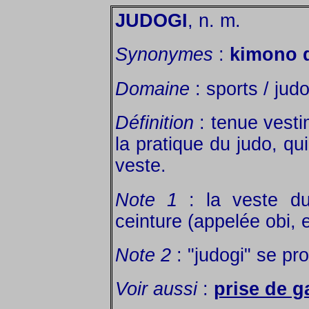
JUDOGI
, n. m.
Synonymes
:
kimono 
Domaine
: sports / judo
Définition
: tenue vesti
la pratique du judo, q
veste.
Note 1
: la veste du
ceinture (appelée obi, 
Note 2
: "judogi" se pr
Voir aussi
:
prise de g