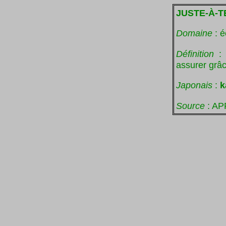
JUSTE-À-T
Domaine
: 
Définition
:
assurer grâc
Japonais
:
k
Source
: AP