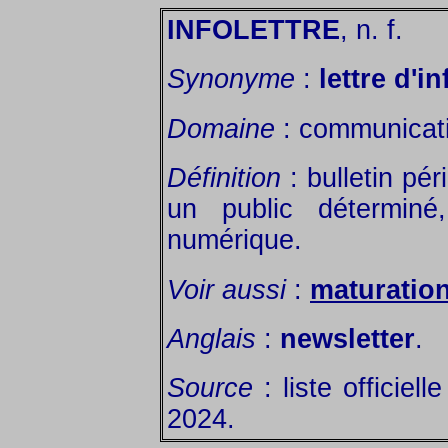
INFOLETTRE
, n. f.
Synonyme
:
lettre d'i
Domaine
: communicat
Définition
: bulletin pér
un public déterminé
numérique.
Voir aussi
:
maturation
Anglais
:
newsletter
.
Source
: liste officiel
2024.