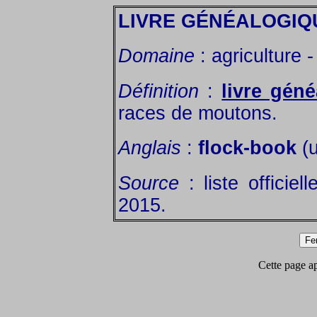
LIVRE GÉNÉALOGIQ
Domaine
: agriculture 
Définition
:
livre gén
races de moutons.
Anglais
:
flock-book
(u
Source
: liste officie
2015.
Cette page app