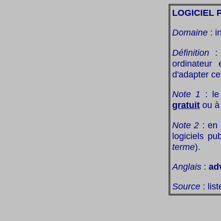
LOGICIEL 
Domaine
: i
Définition
ordinateur
d'adapter ces
Note 1
: le
gratuit
ou à
Note 2
: en 
logiciels pu
terme
).
Anglais
:
ad
Source
: lis