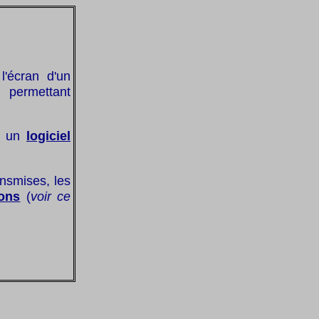
l'écran d'un
 permettant
 à un
logiciel
ansmises, les
ions
(
voir ce