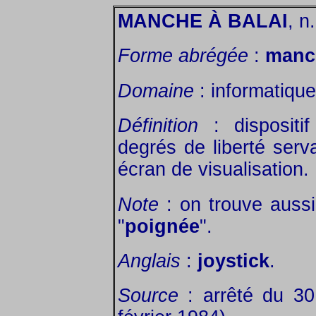
MANCHE À BALAI
, n
Forme abrégée
:
manc
Domaine
: informatique
Définition
: dispositi
degrés de liberté serv
écran de visualisation.
Note
: on trouve aussi
"
poignée
".
Anglais
:
joystick
.
Source
: arrêté du 3