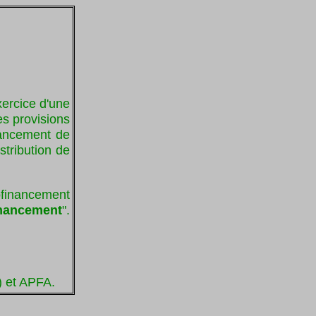
xercice d'une
es provisions
inancement de
stribution de
ofinancement
inancement
".
) et APFA.