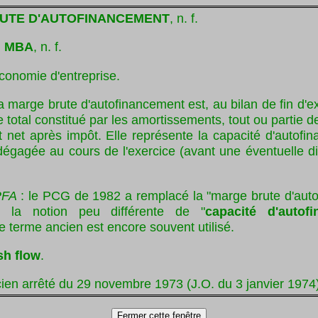
UTE D'AUTOFINANCEMENT
, n. f.
:
MBA
, n. f.
conomie d'entreprise.
a marge brute d'autofinancement est, au bilan de fin d'e
le total constitué par les amortissements, tout ou partie d
at net après impôt. Elle représente la capacité d'autof
 dégagée au cours de l'exercice (avant une éventuelle di
PFA
: le PCG de 1982 a remplacé la "marge brute d'aut
 la notion peu différente de "
capacité d'autof
 terme ancien est encore souvent utilisé.
sh flow
.
ien arrêté du 29 novembre 1973 (J.O. du 3 janvier 1974