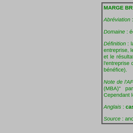
MARGE BR
Abréviation
Domaine
: é
Définition
: l
entreprise, 
et le résult
l'entreprise
bénéfice).
Note de l'A
(MBA)" par
Cependant le
Anglais
:
ca
Source
: anc