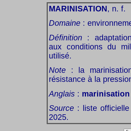
MARINISATION
, n. f.
Domaine
: environneme
Définition
: adaptatio
aux conditions du mil
utilisé.
Note
: la marinisatio
résistance à la pressio
Anglais
:
marinisatio
Source
: liste officiel
2025.