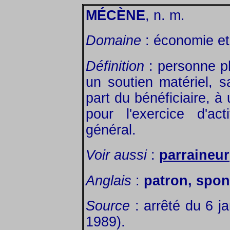
MÉCÈNE
, n. m.
Domaine
: économie et 
Définition
: personne p
un soutien matériel, s
part du bénéficiaire, 
pour l'exercice d'act
général.
Voir aussi
:
parraineur
Anglais
:
patron, spon
Source
: arrêté du 6 ja
1989).