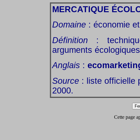
MERCATIQUE ÉCOL
Domaine
: économie et 
Définition
: technique
arguments écologiques
Anglais
:
ecomarketin
Source
: liste officiell
2000.
Cette page app