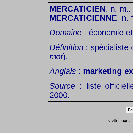
MERCATICIEN
, n. m.,
MERCATICIENNE
, n. f
Domaine
: économie et 
Définition
: spécialiste
mot
).
Anglais
:
marketing ex
Source
: liste officie
2000.
Cette page app