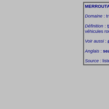
MERROUT
Domaine
: t
Définition
:
véhicules r
Voir aussi
:
Anglais
:
se
Source
: lis