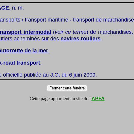
AGE
, n. m.
ransports / transport maritime - transport de marchandise
transport intermodal
(
voir ce terme
) de marchandises, 
outiers acheminés sur des
navires rouliers
.
autoroute de la mer
.
a-road transport
.
te officielle publiée au J.O. du 6 juin 2009.
Cette page appartient au site de l'
APFA