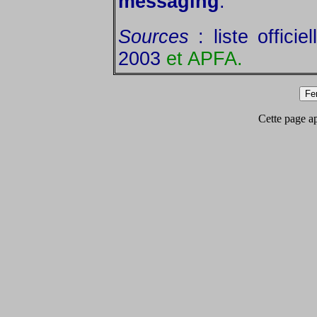
messaging
.
Sources
: liste offici
2003
et APFA.
Cette page app