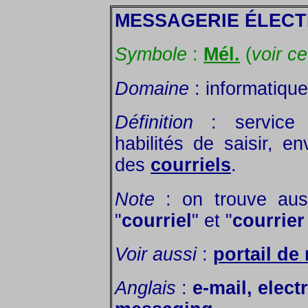
MESSAGERIE ÉLEC
Symbole
:
Mél.
(
voir c
Domaine
: informatiqu
Définition
: service p
habilités de saisir, e
des
courriels
.
Note
: on trouve aus
"
courriel
" et "
courrier
Voir aussi
:
portail de
Anglais
:
e-mail, elect