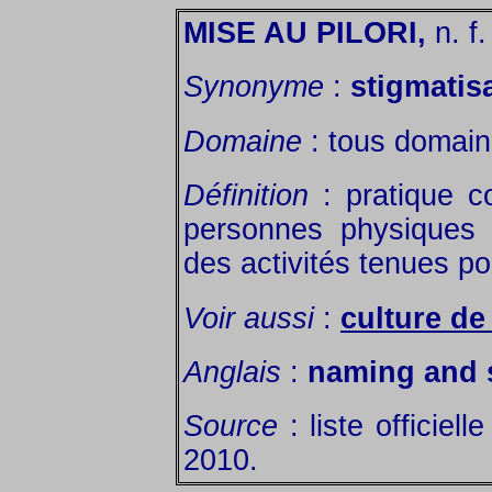
MISE AU PILORI,
n. f.
Synonyme
:
stigmatis
Domaine
: tous domain
Définition
: pratique c
personnes physiques 
des activités tenues po
Voir aussi
:
culture de
Anglais
:
naming and
Source
: liste officiel
2010.