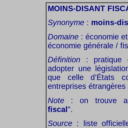
MOINS-DISANT FISC
Synonyme
:
moins-dis
Domaine
: économie et 
économie générale / fis
Définition
: pratique 
adopter une législatio
que celle d’États co
entreprises étrangères 
Note
: on trouve aus
fiscal
".
Source
: liste officie