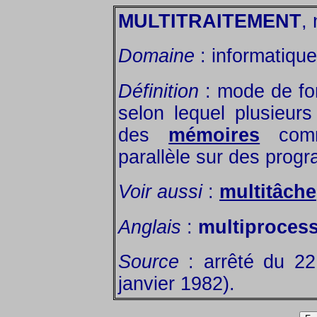
MULTITRAITEMENT
, 
Domaine
: informatique
Définition
: mode de fo
selon lequel plusieur
des
mémoires
comm
parallèle sur des progr
Voir aussi
:
multitâche
Anglais
:
multiproces
Source
: arrêté du 2
janvier 1982).