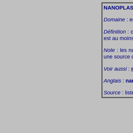
NANOPLAS
Domaine
: e
Définition
: 
est au moin
Note
: les n
une source d
Voir aussi
:
Anglais
:
na
Source
: lis