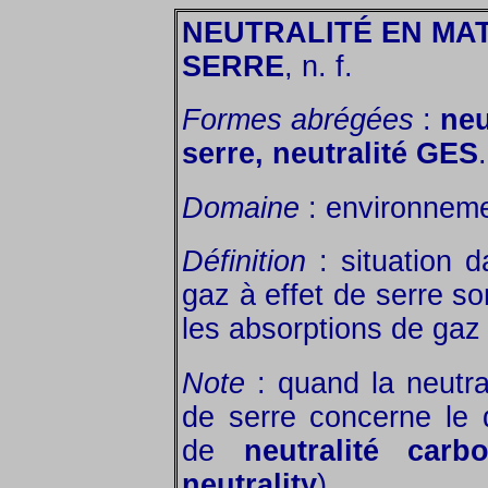
NEUTRALITÉ EN MAT
SERRE
, n. f.
Formes abrégées
:
neu
serre, neutralité GES
.
Domaine
: environneme
Définition
: situation d
gaz à effet de serre s
les absorptions de gaz 
Note
: quand la neutra
de serre concerne le 
de
neutralité carb
neutrality
).