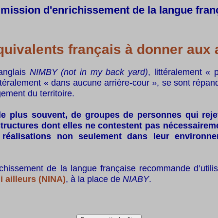
ission d'enrichissement de la langue fran
uivalents français à donner au
anglais
NIMBY (not in my back yard)
, littéralement 
ittéralement « dans aucune arrière-cour », se sont répan
ement du territoire.
le plus souvent, de groupes de personnes qui reje
astructures dont elles ne contestent pas nécessairemen
 réalisations non seulement dans leur environn
ichissement de la langue française recommande d’utili
ni ailleurs (NINA)
, à la place de
NIABY
.