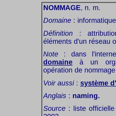
NOMMAGE
, n. m.
Domaine
: informatiqu
Définition
: attributi
éléments d'un réseau ou
Note
: dans l'interne
domaine
à un organ
opération de nommage ;
Voir aussi
:
système d
Anglais
:
naming.
Source
: liste officiel