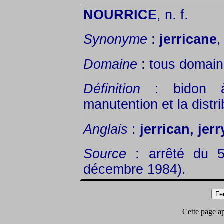
NOURRICE
, n. f.
Synonyme
:
jerricane
,
Domaine
: tous domain
Définition
: bidon à 
manutention et la distri
Anglais
:
jerrican, jer
Source
: arrêté du 5
décembre 1984).
Cette page app