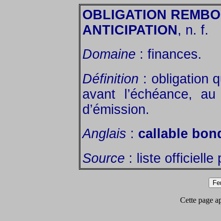
OBLIGATION REMB
ANTICIPATION
, n. f.
Domaine
: finances.
Définition
: obligation 
avant l’échéance, au 
d’émission.
Anglais
:
callable bon
Source
: liste officiell
Cette page app