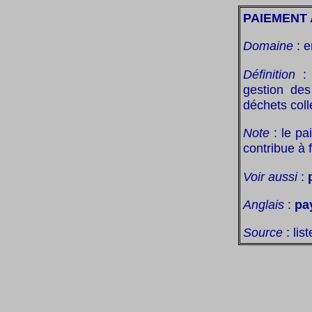
PAIEMENT
Domaine
: e
Définition
: 
gestion des
déchets coll
Note
: le pa
contribue à f
Voir aussi
:
Anglais
:
pa
Source
: lis