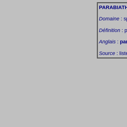
PARABIAT
Domaine
: s
Définition
: p
Anglais
:
pa
Source
: lis