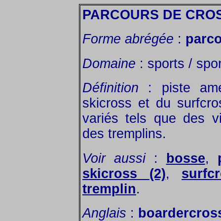
PARCOURS DE CROS
Forme abrégée
:
parco
Domaine
: sports / spor
Définition
: piste amé
skicross et du surfcr
variés tels que des v
des tremplins.
Voir aussi
:
bosse
,
skicross (2)
,
surfc
tremplin
.
Anglais
:
boardercros