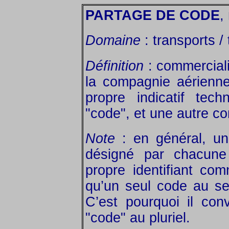
PARTAGE DE CODE
,
Domaine
: transports / 
Définition
: commerciali
la compagnie aérienn
propre indicatif tec
"code", et une autre c
Note
: en général, un
désigné par chacun
propre identifiant com
qu’un seul code au se
C’est pourquoi il convi
"code" au pluriel.