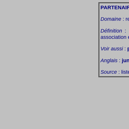
PARTENAI
Domaine
: r
Définition
: 
association e
Voir aussi
:
Anglais
:
ju
Source
: lis