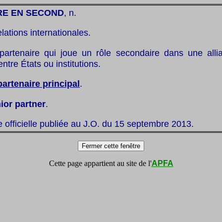
RE EN SECOND
, n.
elations internationales.
partenaire qui joue un rôle secondaire dans une all
ntre États ou institutions.
partenaire principal
.
nior partner
.
te officielle publiée au J.O. du 15 septembre 2013.
Cette page appartient au site de l'
APFA