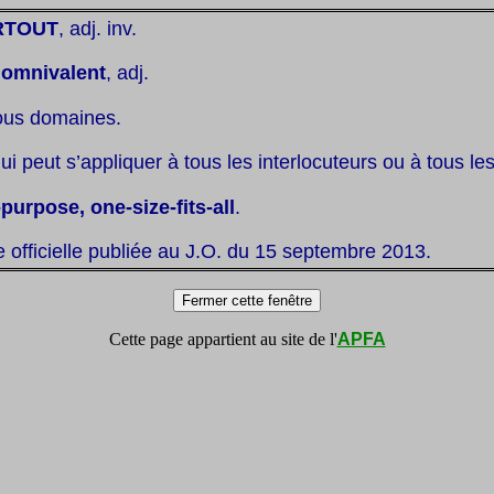
RTOUT
, adj. inv.
:
omnivalent
, adj.
ous domaines.
ui peut s’appliquer à tous les interlocuteurs ou à tous le
-purpose, one-size-fits-all
.
te officielle publiée au J.O. du 15 septembre 2013.
Cette page appartient au site de l'
APFA