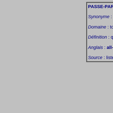
PASSE-PA
Synonyme
Domaine
: t
Définition
: q
Anglais
:
all
Source
: lis