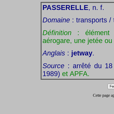
PASSERELLE
, n. f.
Domaine
: transports / 
Définition
: élément d
aérogare, une jetée ou 
Anglais
:
jetway
.
Source
: arrêté du 18 
1989)
et APFA.
Cette page app