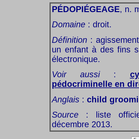
PÉDOPIÉGEAGE
, n. 
Domaine
: droit.
Définition
: agissements
un enfant à des fins 
électronique.
Voir aussi
:
cy
pédocriminelle en dir
Anglais
:
child groom
Source
: liste offic
décembre 2013.