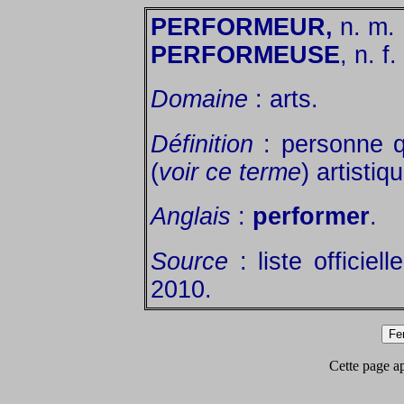
PERFORMEUR,
n. m.
PERFORMEUSE
, n. f.
Domaine
: arts.
Définition
: personne 
(
voir ce terme
) artistiq
Anglais
:
performer
.
Source
: liste officiel
2010.
Cette page app