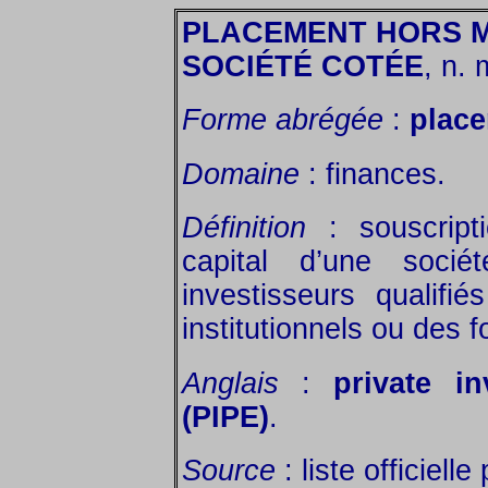
PLACEMENT HORS 
SOCIÉTÉ COTÉE
, n. 
Forme abrégée
:
plac
Domaine
: finances.
Définition
: souscript
capital d’une soci
investisseurs qualifi
institutionnels ou des 
Anglais
:
private i
(PIPE)
.
Source
: liste officiell