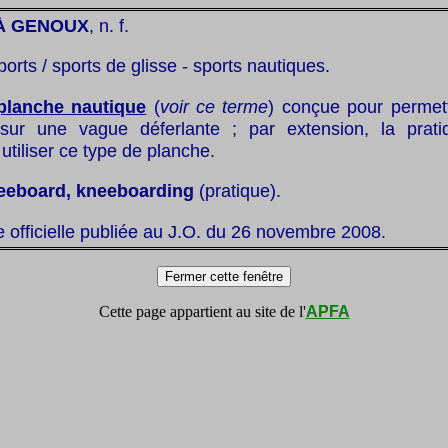
À GENOUX
, n. f.
ports / sports de glisse - sports nautiques.
planche nautique
(
voir ce terme
) conçue pour permett
 sur une vague déferlante ; par extension, la prati
 utiliser ce type de planche.
eeboard, kneeboarding
(pratique).
te officielle publiée au J.O. du 26 novembre 2008.
Cette page appartient au site de l'
APFA