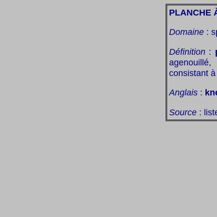
PLANCHE 
Domaine
: s
Définition
:
agenouillé,
consistant à
Anglais
:
kn
Source
: lis