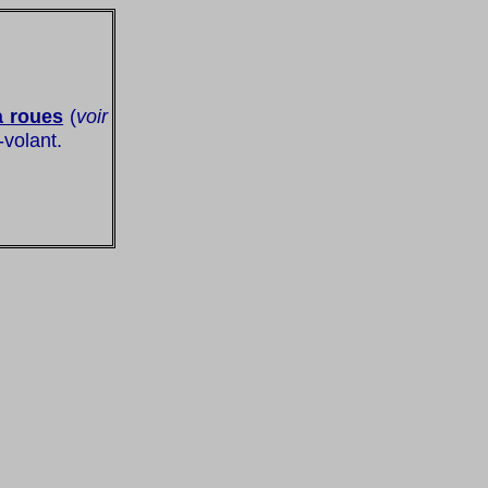
à roues
(
voir
-volant.