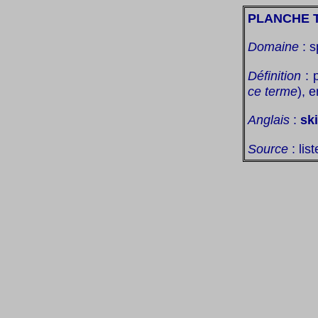
PLANCHE 
Domaine
: s
Définition
: 
ce terme
), 
Anglais
:
sk
Source
: lis