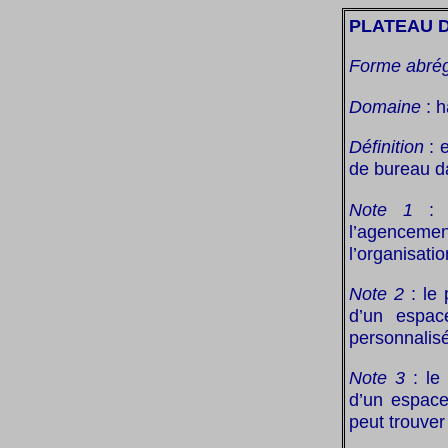
PLATEAU 
Forme abré
Domaine
: 
Définition
: 
de bureau da
Note 1
: l
l’agencemen
l’organisatio
Note 2
: le 
d’un espac
personnalis
Note 3
: le 
d’un espace
peut trouver