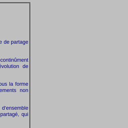
e de partage
continûment
évolution de
ous la forme
pements non
n d’ensemble
partagé, qui