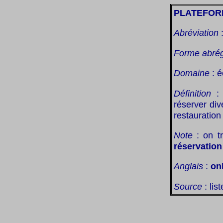
PLATEFOR
Abréviation
Forme abré
Domaine
: é
Définition
: 
réserver div
restauration 
Note
: on tr
réservation
Anglais
:
on
Source
: lis