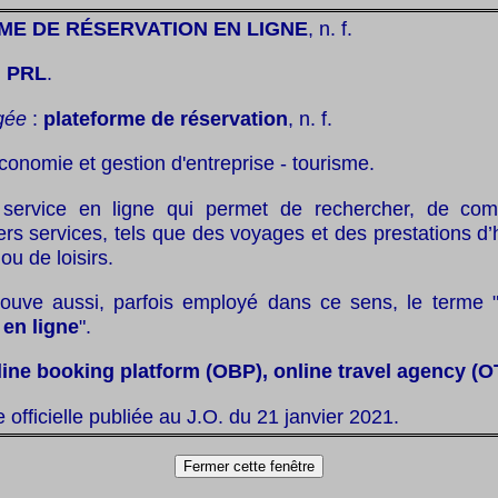
ME DE RÉSERVATION EN LIGNE
, n. f.
:
PRL
.
gée
:
plateforme de réservation
, n. f.
conomie et gestion d'entreprise - tourisme.
service en ligne qui permet de rechercher, de com
ers services, tels que des voyages et des prestations d’h
ou de loisirs.
ouve aussi, parfois employé dans ce sens, le terme 
 en ligne
".
line booking platform (OBP), online travel agency (O
te officielle publiée au J.O. du 21 janvier 2021.